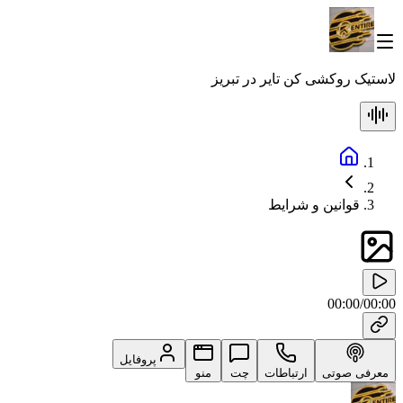
لاستیک روکشی کن تایر در تبریز
قوانین و شرایط
00:00
/
00:00
پروفایل
معرفی صوتی
ارتباطات
چت
منو